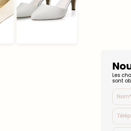
Nou
Les cha
sont ob
Nom
Télé