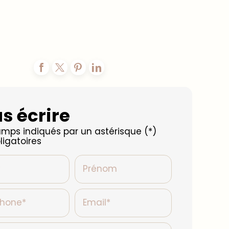
s écrire
mps indiqués par un astérisque (*)
ligatoires
*
Prénom
phone*
Email*