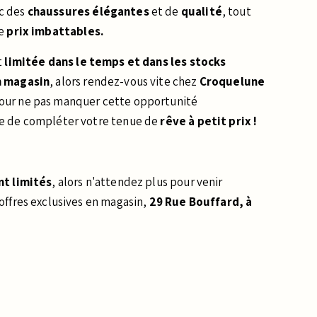
c des
chaussures élégantes
et de
qualité
, tout
de
prix imbattables.
t
limitée dans le temps et dans les stocks
n magasin
, alors rendez-vous vite chez
Croquelune
our ne pas manquer cette opportunité
e de compléter votre tenue de
rêve à petit prix !
nt
limités
, alors n'attendez plus pour venir
offres exclusives en magasin,
29 Rue Bouffard, à