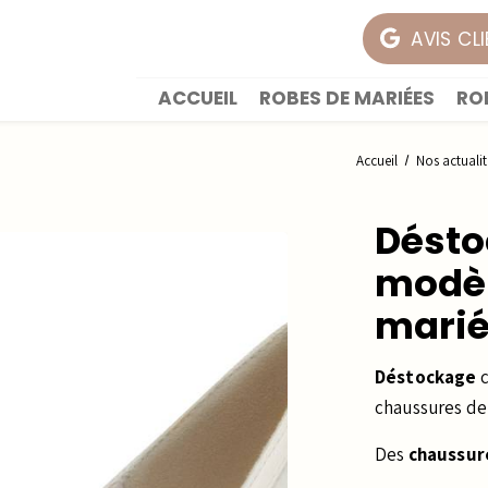
AVIS CL
ACCUEIL
ROBES DE MARIÉES
RO
Accueil
Nos actuali
Désto
modèl
mariée
Déstockage
c
chaussures de 
Des
chaussure