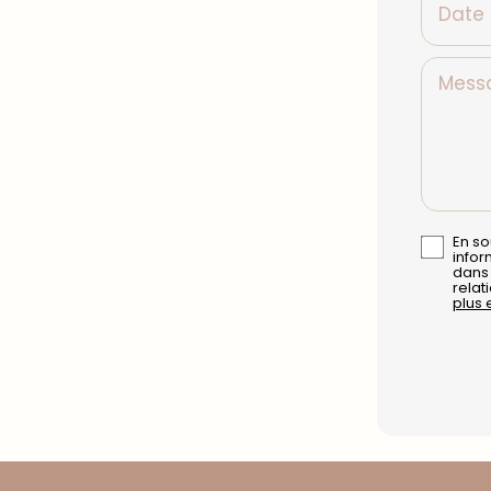
Date
Mess
En so
infor
dans
relat
plus 