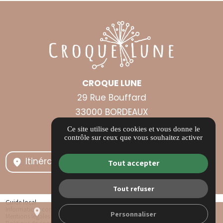
CROQUE LUNE
29 Rue Bouffard
33000 BORDEAUX
contact@croquelune.com
Ce site utilise des cookies et vous donne le
contrôle sur ceux que vous souhaitez activer
05 40 25 07 05
Itinéraire
Tout accepter
Tout refuser
Guide local
Informations complémentaires
place
mail
call
Personnaliser
Mentions légales