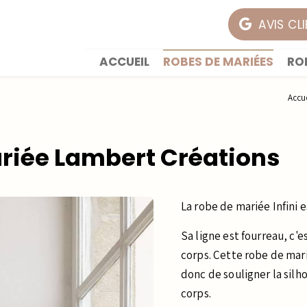
AVIS CL
ACCUEIL
ROBES DE MARIÉES
RO
Accue
ariée Lambert Créations
La robe de mariée Infini e
Sa ligne est fourreau, c'e
corps. Cette robe de marié
donc de souligner la silh
corps.